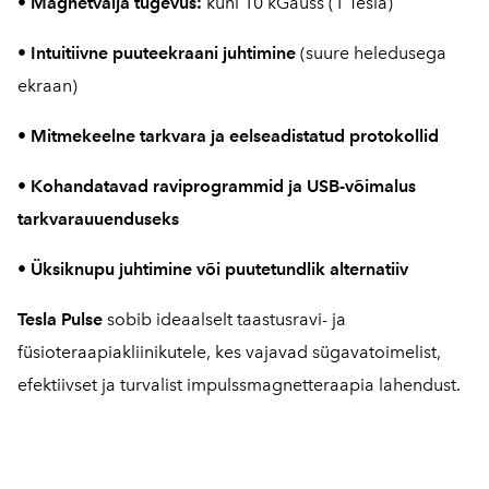
• Magnetvälja tugevus:
kuni 10 kGauss (1 Tesla)
• Intuitiivne puuteekraani juhtimine
(suure heledusega
ekraan)
• Mitmekeelne tarkvara ja eelseadistatud protokollid
• Kohandatavad raviprogrammid ja USB-võimalus
tarkvarauuenduseks
• Üksiknupu juhtimine või puutetundlik alternatiiv
Tesla Pulse
sobib ideaalselt taastusravi- ja
füsioteraapiakliinikutele, kes vajavad sügavatoimelist,
efektiivset ja turvalist impulssmagnetteraapia lahendust.
1 / 3