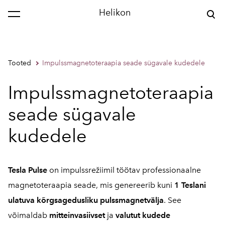
Helikon
Tooted
Impulssmagnetoteraapia seade sügavale kudedele
Impulssmagnetoteraapia
seade sügavale
kudedele
Tesla Pulse
on impulssrežiimil töötav professionaalne
magnetoteraapia seade, mis genereerib kuni
1 Teslani
ulatuva kõrgsagedusliku pulssmagnetvälja
. See
võimaldab
mitteinvasiivset
ja
valutut kudede