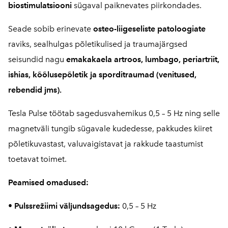
biostimulatsiooni
sügaval paiknevates piirkondades.
Seade sobib erinevate
osteo-liigeseliste patoloogiate
raviks, sealhulgas põletikulised ja traumajärgsed
seisundid nagu
emakakaela artroos, lumbago, periartriit,
ishias, kõõlusepõletik ja sporditraumad (venitused,
rebendid jms).
Tesla Pulse töötab sagedusvahemikus 0,5 – 5 Hz ning selle
magnetväli tungib sügavale kudedesse, pakkudes kiiret
põletikuvastast, valuvaigistavat ja rakkude taastumist
toetavat toimet.
Peamised omadused:
• Pulssrežiimi väljundsagedus:
0,5 – 5 Hz