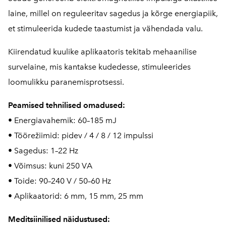
laine, millel on reguleeritav sagedus ja kõrge energiapiik,
et stimuleerida kudede taastumist ja vähendada valu.
Kiirendatud kuulike aplikaatoris tekitab mehaanilise
survelaine, mis kantakse kudedesse, stimuleerides
loomulikku paranemisprotsessi.
Peamised tehnilised omadused:
• Energiavahemik: 60–185 mJ
• Töörežiimid: pidev / 4 / 8 / 12 impulssi
• Sagedus: 1–22 Hz
• Võimsus: kuni 250 VA
• Toide: 90–240 V / 50–60 Hz
• Aplikaatorid: 6 mm, 15 mm, 25 mm
Meditsiinilised näidustused: