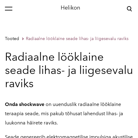
Helikon
Tooted
Radiaalne lööklaine seade lihas- ja liigesevalu raviks
Radiaalne lööklaine
seade lihas- ja liigesevalu
raviks
Onda shockwave
on uuenduslik radiaalne lööklaine
teraapia seade, mis pakub tõhusat lahendust lihas- ja
luukonna häirete raviks.
Seade genereerib elektromagnetilise impulsiga akustilise