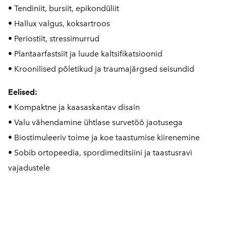
• Tendiniit, bursiit, epikondüliit
• Hallux valgus, koksartroos
• Periostiit, stressimurrud
• Plantaarfastsiit ja luude kaltsifikatsioonid
• Kroonilised põletikud ja traumajärgsed seisundid
Eelised:
• Kompaktne ja kaasaskantav disain
• Valu vähendamine ühtlase survetöö jaotusega
• Biostimuleeriv toime ja koe taastumise kiirenemine
• Sobib ortopeedia, spordimeditsiini ja taastusravi
vajadustele
1 / 3