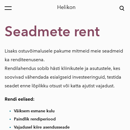
Helikon
Seadmete rent
Lisaks ostuvõimalusele pakume mitmeid meie seadmeid
ka renditeenusena.
Rendilahendus sobib hästi kliinikutele ja asutustele, kes
soovivad vähendada esialgseid investeeringuid, testida
seadet enne lõplikku otsust või katta ajutist vajadust.
Rendi eelised:
Väiksem esmane kulu
Paindlik rendiperiood
Vajadusel kiire asendusseade