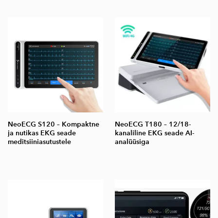
NeoECG S120 – Kompaktne
NeoECG T180 – 12/18-
ja nutikas EKG seade
kanaliline EKG seade AI-
meditsiiniasutustele
analüüsiga