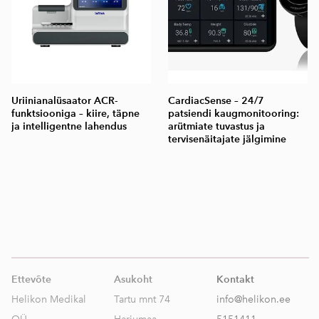
Uriinianalüsaator ACR-
CardiacSense – 24/7
funktsiooniga – kiire, täpne
patsiendi kaugmonitooring:
ja intelligentne lahendus
arütmiate tuvastus ja
tervisenäitajate jälgimine
Ettevõte
Asukoht
Kontakt
Helikon Medikal
Tartu mnt 74
info@helikon.ee